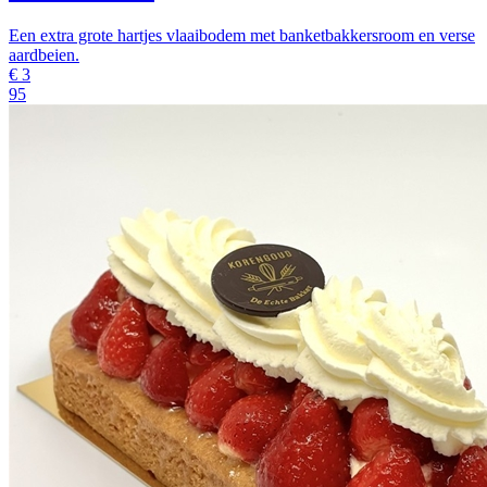
Een extra grote hartjes vlaaibodem met banketbakkersroom en verse
aardbeien.
€
3
95