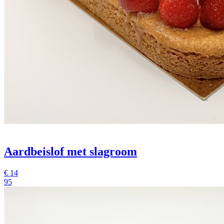
Aardbeislof met slagroom
€
14
95