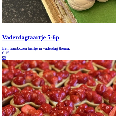
Vaderdagtaartje 5-6p
Een frambozen taartje in vaderdag thema.
€
15
95