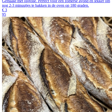
Gemaakt met olijfolie. Perfect voor een zomerse avond en lekker om
nog 2-3 minuutjes te bakken in de oven op 180 graden.
€
3
95